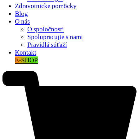
Zdravotnícke pomôcky
Blog
O nás
O spoločnosti
Spolupracujte s nami
Pravidlá súťaží
Kontakt
E-SHOP