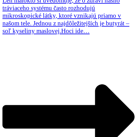
Len málokto si uvedomuje, že o zdraví nášho
tráviaceho systému často rozhodujú
mikroskopické látky, ktoré vznikajú priamo v
našom tele. Jednou z najdôležitejších je butyrát –
soľ kyseliny maslovej.Hoci ide…