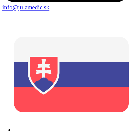
info@julamedic.sk