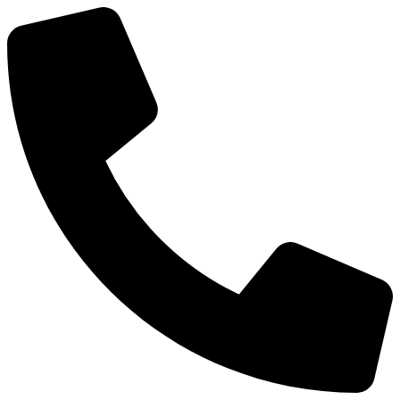
Preskočiť
na
obsah