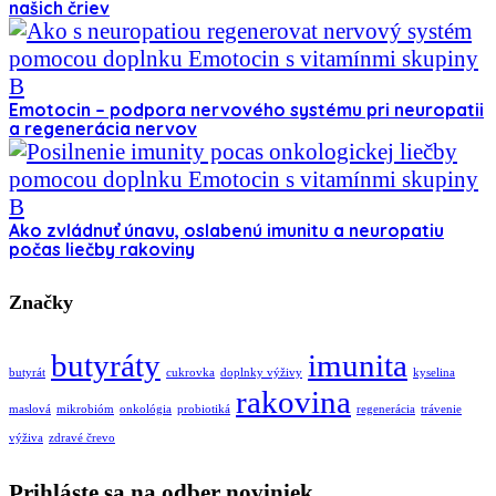
našich čriev
Emotocin – podpora nervového systému pri neuropatii
a regenerácia nervov
Ako zvládnuť únavu, oslabenú imunitu a neuropatiu
počas liečby rakoviny
Značky
butyráty
imunita
butyrát
cukrovka
doplnky výživy
kyselina
rakovina
maslová
mikrobióm
onkológia
probiotiká
regenerácia
trávenie
výživa
zdravé črevo
Prihláste sa na odber noviniek