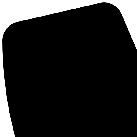
Preskočiť
na
obsah