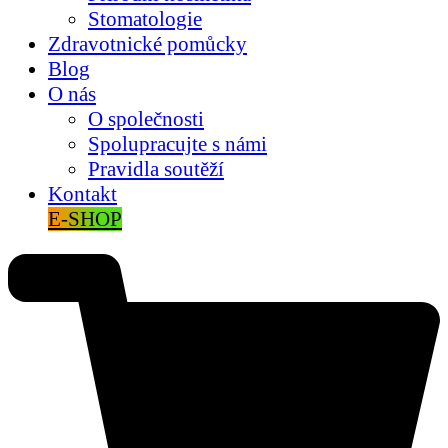
Stomatologie
Zdravotnické pomůcky
Blog
O nás
O společnosti
Spolupracujte s námi
Pravidla soutěží
Kontakt
E-SHOP