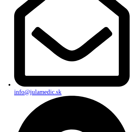
info@julamedic.sk