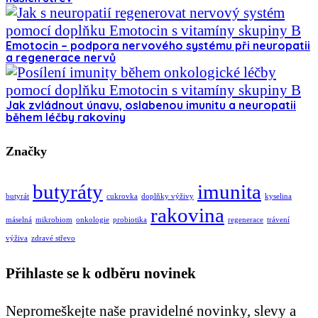
Emotocin – podpora nervového systému při neuropatii
a regenerace nervů
Jak zvládnout únavu, oslabenou imunitu a neuropatii
během léčby rakoviny
Značky
butyráty
imunita
butyrát
cukrovka
doplňky výživy
kyselina
rakovina
máselná
mikrobiom
onkologie
probiotika
regenerace
trávení
výživa
zdravé střevo
Přihlaste se k odběru novinek
Nepromeškejte naše pravidelné novinky, slevy a