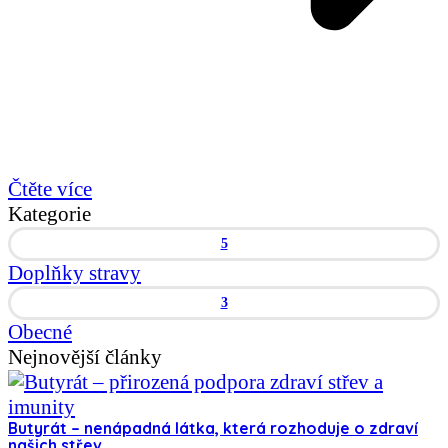
Čtěte více
Kategorie
5
Doplňky stravy
3
Obecné
Nejnovější články
Butyrát – nenápadná látka, která rozhoduje o zdraví
našich střev