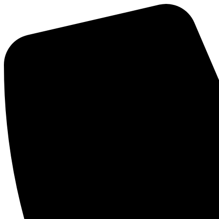
Přejít
k
obsahu