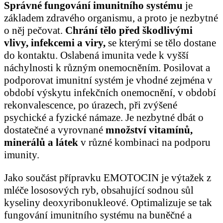
Správné fungování imunitního systému
je
základem zdravého organismu, a proto je nezbytné
o něj pečovat.
Chrání tělo před škodlivými
vlivy, infekcemi a viry,
se kterými se tělo dostane
do kontaktu. Oslabená imunita vede k vyšší
náchylnosti k různým onemocněním. Posilovat a
podporovat imunitní systém je vhodné zejména v
období výskytu infekčních onemocnění, v období
rekonvalescence, po úrazech, při zvýšené
psychické a fyzické námaze. Je nezbytné dbát o
dostatečné a vyrovnané
množství vitamínů,
minerálů a látek
v různé kombinaci na podporu
imunity.
Jako součást přípravku EMOTOCIN je výtažek z
mléče lososových ryb, obsahující sodnou sůl
kyseliny deoxyribonukleové. Optimalizuje se tak
fungování imunitního systému na buněčné a