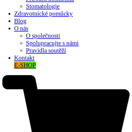
Stomatologie
Zdravotnické pomůcky
Blog
O nás
O společnosti
Spolupracujte s námi
Pravidla soutěží
Kontakt
E-SHOP