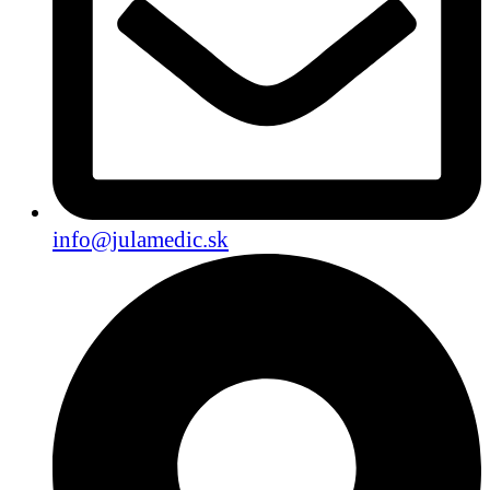
info@julamedic.sk