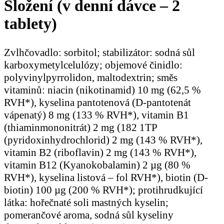
Složení (v denní dávce – 2
tablety)
Zvlhčovadlo: sorbitol; stabilizátor: sodná sůl
karboxymetylcelulózy; objemové činidlo:
polyvinylpyrrolidon, maltodextrin; směs
vitaminů: niacin (nikotinamid) 10 mg (62,5 %
RVH*), kyselina pantotenová (D-pantotenát
vápenatý) 8 mg (133 % RVH*), vitamin B1
(thiaminmononitrát) 2 mg (182 1TP
(pyridoxinhydrochlorid) 2 mg (143 % RVH*),
vitamin B2 (riboflavin) 2 mg (143 % RVH*),
vitamin B12 (Kyanokobalamin) 2 µg (80 %
RVH*), kyselina listová – fol RVH*), biotin (D-
biotin) 100 µg (200 % RVH*); protihrudkující
látka: hořečnaté soli mastných kyselin;
pomerančové aroma, sodná sůl kyseliny