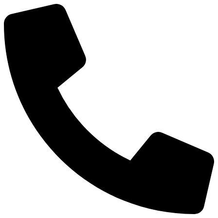
Přejít
k
obsahu