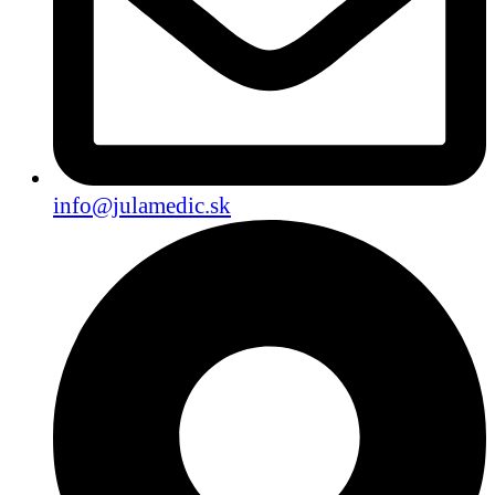
info@julamedic.sk