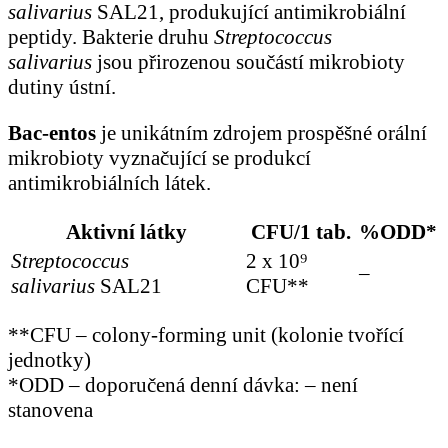
salivarius
SAL21, produkující antimikrobiální
peptidy. Bakterie druhu
Streptococcus
salivarius
jsou přirozenou součástí mikrobioty
dutiny ústní.
Bac-entos
je unikátním zdrojem prospěšné orální
mikrobioty vyznačující se produkcí
antimikrobiálních látek.
Aktivní látky
CFU/1 tab.
%ODD*
Streptococcus
2 x 10⁹
–
salivarius
SAL21
CFU**
**CFU – colony-forming unit (kolonie tvořící
jednotky)
*ODD – doporučená denní dávka: – není
stanovena