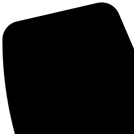
Přejít
k
obsahu